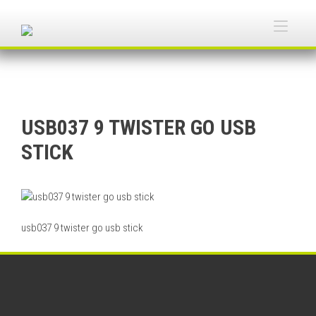
Skip
to
Togg
content
navi
USB037 9 TWISTER GO USB
STICK
usb037 9 twister go usb stick