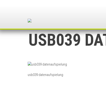
Skip
to
content
USB039 DA
usb039 datenaufspielung