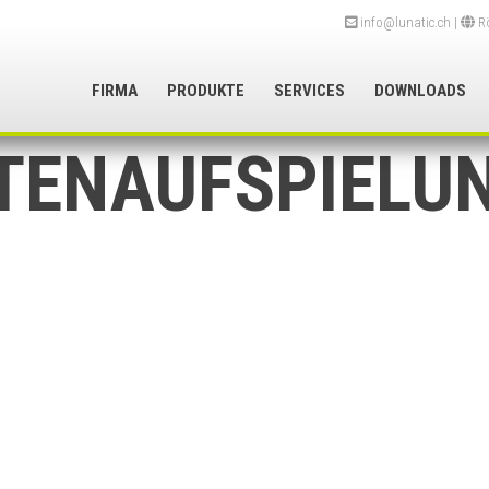
info@lunatic.ch
|
Rö
FIRMA
PRODUKTE
SERVICES
DOWNLOADS
TENAUFSPIELU