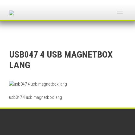
Skip
to
Togg
content
navi
USB047 4 USB MAGNETBOX
LANG
usb047 4 usb magnetbox lang