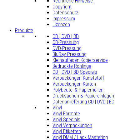
Rechtliche Hinweise
Copyright
Datenschutz
Impressum
Lizenzen
Produkte
CD | DVD | BD
CD-Pressung
DVD-Pressung
BluRay-Pressung
Kleinauflagen Kopierservice
Bedruckte Rohlinge
CD | DVD | BD Specials
Verpackungen Kunststoff
Verpackungen Karton
Polybeutel & Papierhüllen
Drucksachen & Papiereinlagen
Datenanlieferung CD | DVD | BD
Vinyl
Vinyl Formate
Vinyl Specials
Vinyl Verpackungen
Vinyl Etiketten
Vinyl DMM / Lack Mastering