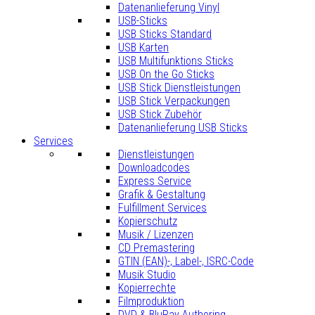
Datenanlieferung Vinyl
USB-Sticks
USB Sticks Standard
USB Karten
USB Multifunktions Sticks
USB On the Go Sticks
USB Stick Dienstleistungen
USB Stick Verpackungen
USB Stick Zubehör
Datenanlieferung USB Sticks
Services
Dienstleistungen
Downloadcodes
Express Service
Grafik & Gestaltung
Fulfillment Services
Kopierschutz
Musik / Lizenzen
CD Premastering
GTIN (EAN)-, Label-, ISRC-Code
Musik Studio
Kopierrechte
Filmproduktion
DVD & BluRay Authoring