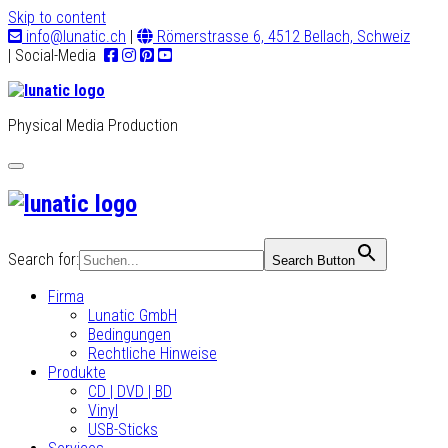
Skip to content
info@lunatic.ch
|
Römerstrasse 6, 4512 Bellach, Schweiz
| Social-Media
Physical Media Production
Toggle
navigation
Search for:
Search Button
Firma
Lunatic GmbH
Bedingungen
Rechtliche Hinweise
Produkte
CD | DVD | BD
Vinyl
USB-Sticks