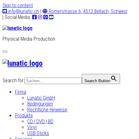
Skip to content
info@lunatic.ch
|
Römerstrasse 6, 4512 Bellach, Schweiz
| Social-Media
Physical Media Production
Toggle
navigation
Search for:
Search Button
Firma
Lunatic GmbH
Bedingungen
Rechtliche Hinweise
Produkte
CD | DVD | BD
Vinyl
USB-Sticks