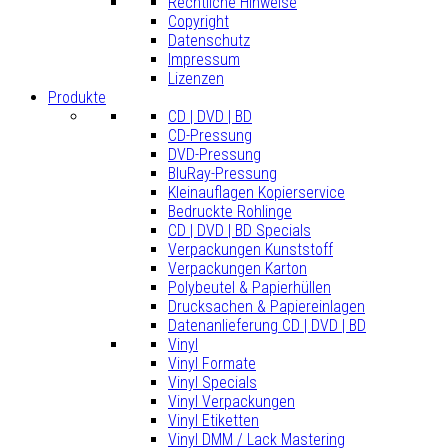
Rechtliche Hinweise
Copyright
Datenschutz
Impressum
Lizenzen
Produkte
CD | DVD | BD
CD-Pressung
DVD-Pressung
BluRay-Pressung
Kleinauflagen Kopierservice
Bedruckte Rohlinge
CD | DVD | BD Specials
Verpackungen Kunststoff
Verpackungen Karton
Polybeutel & Papierhüllen
Drucksachen & Papiereinlagen
Datenanlieferung CD | DVD | BD
Vinyl
Vinyl Formate
Vinyl Specials
Vinyl Verpackungen
Vinyl Etiketten
Vinyl DMM / Lack Mastering