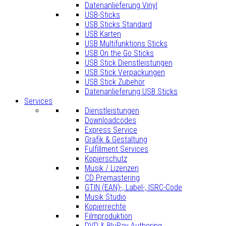
Datenanlieferung Vinyl
USB-Sticks
USB Sticks Standard
USB Karten
USB Multifunktions Sticks
USB On the Go Sticks
USB Stick Dienstleistungen
USB Stick Verpackungen
USB Stick Zubehör
Datenanlieferung USB Sticks
Services
Dienstleistungen
Downloadcodes
Express Service
Grafik & Gestaltung
Fulfillment Services
Kopierschutz
Musik / Lizenzen
CD Premastering
GTIN (EAN)-, Label-, ISRC-Code
Musik Studio
Kopierrechte
Filmproduktion
DVD & BluRay Authoring