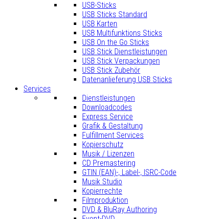
USB-Sticks
USB Sticks Standard
USB Karten
USB Multifunktions Sticks
USB On the Go Sticks
USB Stick Dienstleistungen
USB Stick Verpackungen
USB Stick Zubehör
Datenanlieferung USB Sticks
Services
Dienstleistungen
Downloadcodes
Express Service
Grafik & Gestaltung
Fulfillment Services
Kopierschutz
Musik / Lizenzen
CD Premastering
GTIN (EAN)-, Label-, ISRC-Code
Musik Studio
Kopierrechte
Filmproduktion
DVD & BluRay Authoring
Event-DVD