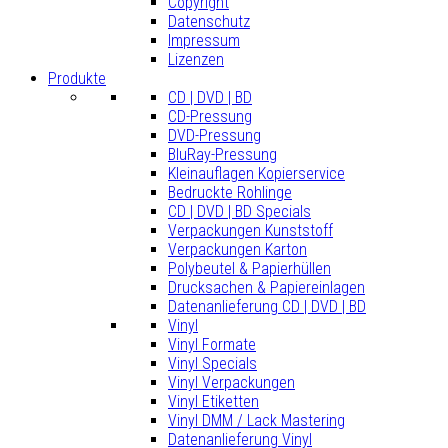
Copyright
Datenschutz
Impressum
Lizenzen
Produkte
CD | DVD | BD
CD-Pressung
DVD-Pressung
BluRay-Pressung
Kleinauflagen Kopierservice
Bedruckte Rohlinge
CD | DVD | BD Specials
Verpackungen Kunststoff
Verpackungen Karton
Polybeutel & Papierhüllen
Drucksachen & Papiereinlagen
Datenanlieferung CD | DVD | BD
Vinyl
Vinyl Formate
Vinyl Specials
Vinyl Verpackungen
Vinyl Etiketten
Vinyl DMM / Lack Mastering
Datenanlieferung Vinyl