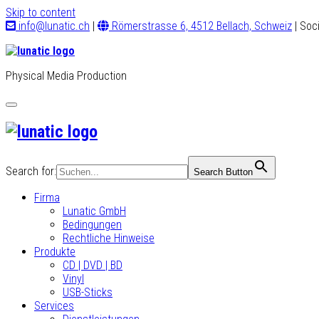
Skip to content
info@lunatic.ch
|
Römerstrasse 6, 4512 Bellach, Schweiz
| Soc
Physical Media Production
Toggle
navigation
Search for:
Search Button
Firma
Lunatic GmbH
Bedingungen
Rechtliche Hinweise
Produkte
CD | DVD | BD
Vinyl
USB-Sticks
Services