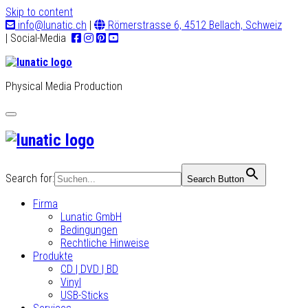
Skip to content
info@lunatic.ch
|
Römerstrasse 6, 4512 Bellach, Schweiz
| Social-Media
Physical Media Production
Toggle
navigation
Search for:
Search Button
Firma
Lunatic GmbH
Bedingungen
Rechtliche Hinweise
Produkte
CD | DVD | BD
Vinyl
USB-Sticks