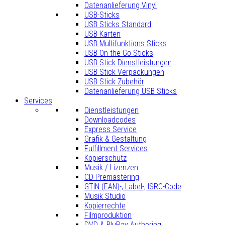
Datenanlieferung Vinyl
USB-Sticks
USB Sticks Standard
USB Karten
USB Multifunktions Sticks
USB On the Go Sticks
USB Stick Dienstleistungen
USB Stick Verpackungen
USB Stick Zubehör
Datenanlieferung USB Sticks
Services
Dienstleistungen
Downloadcodes
Express Service
Grafik & Gestaltung
Fulfillment Services
Kopierschutz
Musik / Lizenzen
CD Premastering
GTIN (EAN)-, Label-, ISRC-Code
Musik Studio
Kopierrechte
Filmproduktion
DVD & BluRay Authoring