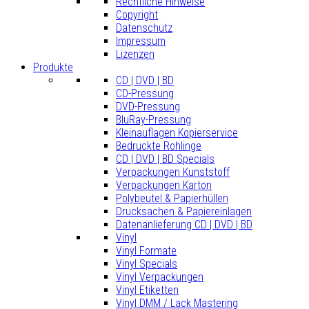
Rechtliche Hinweise
Copyright
Datenschutz
Impressum
Lizenzen
Produkte
CD | DVD | BD
CD-Pressung
DVD-Pressung
BluRay-Pressung
Kleinauflagen Kopierservice
Bedruckte Rohlinge
CD | DVD | BD Specials
Verpackungen Kunststoff
Verpackungen Karton
Polybeutel & Papierhüllen
Drucksachen & Papiereinlagen
Datenanlieferung CD | DVD | BD
Vinyl
Vinyl Formate
Vinyl Specials
Vinyl Verpackungen
Vinyl Etiketten
Vinyl DMM / Lack Mastering