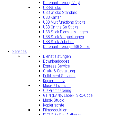
Datenanlieferung Vinyl
USB-Sticks
USB Sticks Standard
USB Karten
USB Multifunktions Sticks
USB On the Go Sticks
USB Stick Dienstleistungen
USB Stick Verpackungen
USB Stick Zubehör
Datenanlieferung USB Sticks
Services
Dienstleistungen
Downloadcodes
Express Service
Grafik & Gestaltung
Fulfillment Services
Kopierschutz
Musik / Lizenzen
CD Premastering
GTIN (EAN)-, Label-, ISRC-Code
Musik Studio
Kopierrechte
Filmproduktion
DVD & BluRay Authoring