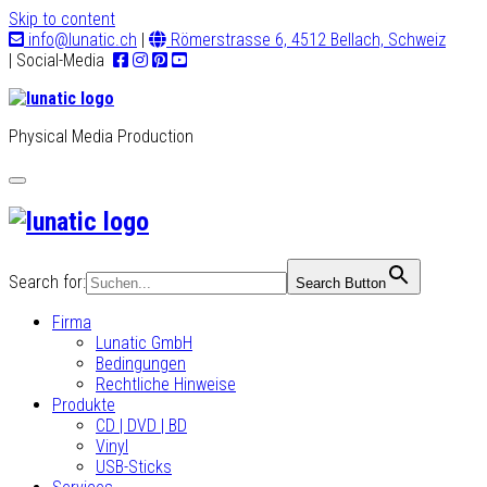
Skip to content
info@lunatic.ch
|
Römerstrasse 6, 4512 Bellach, Schweiz
| Social-Media
Physical Media Production
Toggle
navigation
Search for:
Search Button
Firma
Lunatic GmbH
Bedingungen
Rechtliche Hinweise
Produkte
CD | DVD | BD
Vinyl
USB-Sticks