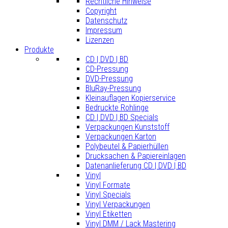
Rechtliche Hinweise
Copyright
Datenschutz
Impressum
Lizenzen
Produkte
CD | DVD | BD
CD-Pressung
DVD-Pressung
BluRay-Pressung
Kleinauflagen Kopierservice
Bedruckte Rohlinge
CD | DVD | BD Specials
Verpackungen Kunststoff
Verpackungen Karton
Polybeutel & Papierhüllen
Drucksachen & Papiereinlagen
Datenanlieferung CD | DVD | BD
Vinyl
Vinyl Formate
Vinyl Specials
Vinyl Verpackungen
Vinyl Etiketten
Vinyl DMM / Lack Mastering