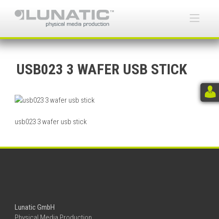
Skip
to
Togg
content
navi
USB023 3 WAFER USB STICK
usb023 3 wafer usb stick
Lunatic GmbH
Physical Media Production