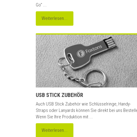
Go" ...
Weiterlesen...
USB STICK ZUBEHÖR
Auch USB Stick Zubehör wie Schlüsselringe, Handy-
Straps oder Lanyards können Sie direkt bei uns Bestell
Wenn Sie Ihre Produktion mit ...
Weiterlesen...