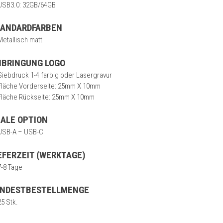
USB3.0: 32GB/64GB
TANDARDFARBEN
Metallisch matt
NBRINGUNG LOGO
Siebdruck 1-4 farbig oder Lasergravur
Fläche Vorderseite: 25mm X 10mm
Fläche Rückseite: 25mm X 10mm
ALE OPTION
USB-A – USB-C
EFERZEIT (WERKTAGE)
7-8 Tage
INDESTBESTELLMENGE
25 Stk.