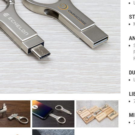
S
A
DU
LI
M