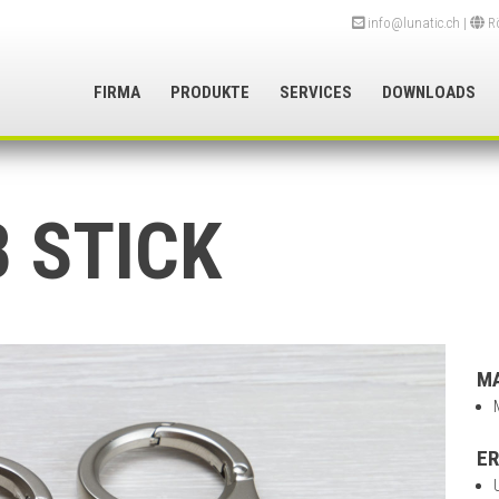
info@lunatic.ch
|
Rö
FIRMA
PRODUKTE
SERVICES
DOWNLOADS
B STICK
MA
ER