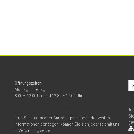
Se
Öffnungszeiten
for
Montag – Freitag
8.00 – 12.00 Uhr und 13.30 – 17.00 Uhr
Tes
Si
Falls Sie Fragen oder Anregungen haben oder weitere
gew
Informationen benötigen, können Sie sich jederzeit mit uns
in Verbindung setzen.