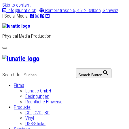
Skip to content
info@lunatic.ch
|
Römerstrasse 6, 4512 Bellach, Schweiz
| Social-Media
Physical Media Production
Toggle
navigation
Search for:
Search Button
Firma
Lunatic GmbH
Bedingungen
Rechtliche Hinweise
Produkte
CD | DVD | BD
Vinyl
USB-Sticks