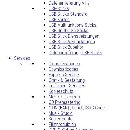
Datenanlieferung Vinyl
USB-Sticks
USB Sticks Standard
USB Karten
USB Multifunktions Sticks
USB On the Go Sticks
USB Stick Dienstleistungen
USB Stick Verpackungen
USB Stick Zubehör
Datenanlieferung USB Sticks
Services
Dienstleistungen
Downloadcodes
Express Service
Grafik & Gestaltung
Fulfillment Services
Kopierschutz
Musik / Lizenzen
CD Premastering
GTIN (EAN)-, Label-, ISRC-Code
Musik Studio
Kopierrechte
Filmproduktion
DVD & BluRay Authoring