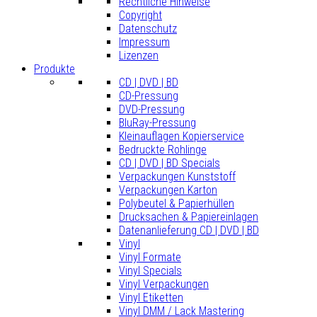
Rechtliche Hinweise
Copyright
Datenschutz
Impressum
Lizenzen
Produkte
CD | DVD | BD
CD-Pressung
DVD-Pressung
BluRay-Pressung
Kleinauflagen Kopierservice
Bedruckte Rohlinge
CD | DVD | BD Specials
Verpackungen Kunststoff
Verpackungen Karton
Polybeutel & Papierhüllen
Drucksachen & Papiereinlagen
Datenanlieferung CD | DVD | BD
Vinyl
Vinyl Formate
Vinyl Specials
Vinyl Verpackungen
Vinyl Etiketten
Vinyl DMM / Lack Mastering