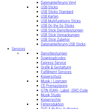
Datenanlieferung Vinyl
USB-Sticks
USB Sticks Standard
USB Karten
USB Multifunktions Sticks
USB On the Go Sticks
USB Stick Dienstleistungen
USB Stick Verpackungen
USB Stick Zubehör
Datenanlieferung USB Sticks
Services
Dienstleistungen
Downloadcodes
Express Service
Grafik & Gestaltung
Fulfillment Services
Kopierschutz
Musik / Lizenzen
CD Premastering
GTIN (EAN)-, Label-, ISRC-Code
Musik Studio
Kopierrechte
Filmproduktion
DVD & BluRay Authoring