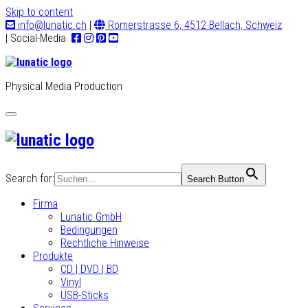
Skip to content
info@lunatic.ch
|
Römerstrasse 6, 4512 Bellach, Schweiz
| Social-Media
Physical Media Production
Toggle
navigation
Search for:
Search Button
Firma
Lunatic GmbH
Bedingungen
Rechtliche Hinweise
Produkte
CD | DVD | BD
Vinyl
USB-Sticks