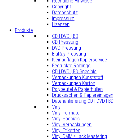
Rechtliche Hinweise
Copyright
Datenschutz
Impressum
Lizenzen
Produkte
CD | DVD | BD
CD-Pressung
DVD-Pressung
BluRay-Pressung
Kleinauflagen Kopierservice
Bedruckte Rohlinge
CD | DVD | BD Specials
Verpackungen Kunststoff
Verpackungen Karton
Polybeutel & Papierhüllen
Drucksachen & Papiereinlagen
Datenanlieferung CD | DVD | BD
Vinyl
Vinyl Formate
Vinyl Specials
Vinyl Verpackungen
Vinyl Etiketten
Vinyl DMM / Lack Mastering