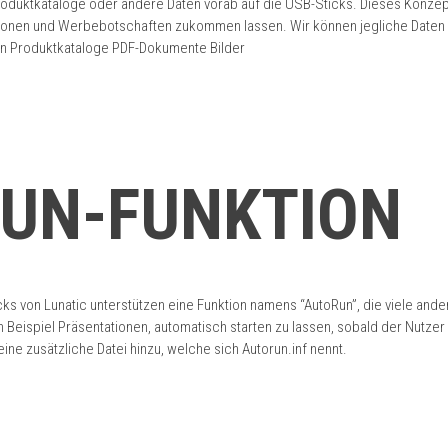
Produktkataloge oder andere Daten vorab auf die USB-Sticks. Dieses Konzep
tionen und Werbebotschaften zukommen lassen. Wir können jegliche Daten au
en Produktkataloge PDF-Dokumente Bilder
UN-FUNKTION
s von Lunatic unterstützen eine Funktion namens “AutoRun”, die viele ande
m Beispiel Präsentationen, automatisch starten zu lassen, sobald der Nutze
ine zusätzliche Datei hinzu, welche sich Autorun.inf nennt.