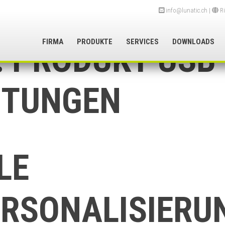
info@lunatic.ch
|
Rö
FIRMA
PRODUKTE
SERVICES
DOWNLOADS
:
PRODUKT USB 
STUNGEN
LE
RSONALISIERU