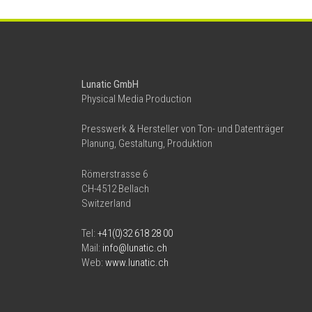
Lunatic GmbH
Physical Media Production
Presswerk & Hersteller von Ton- und Datenträger
Planung, Gestaltung, Produktion
Römerstrasse 6
CH-4512 Bellach
Switzerland
Tel:
+41(0)32 618 28 00
Mail:
info@lunatic.ch
Web:
www.lunatic.ch