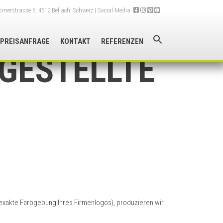
merstrasse 6, 4512 Bellach, Schweiz
| Social-Media
PREISANFRAGE
KONTAKT
REFERENZEN
GESTELLTE
e exakte Farbgebung Ihres Firmenlogos), produzieren wir