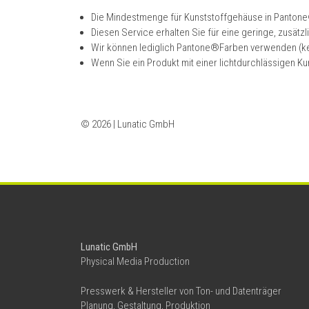
Die Mindestmenge für Kunststoffgehäuse in Pantone
Diesen Service erhalten Sie für eine geringe, zusätz
Wir können lediglich Pantone®Farben verwenden (k
Wenn Sie ein Produkt mit einer lichtdurchlässigen Ku
© 2026 | Lunatic GmbH
Lunatic GmbH
Physical Media Production
Presswerk & Hersteller von Ton- und Datenträger
Planung, Gestaltung, Produktion