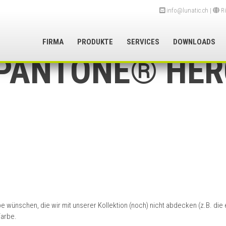
info@lunatic.ch
|
Rö
FIRMA
PRODUKTE
SERVICES
DOWNLOADS
PANTONE® HER
be wünschen, die wir mit unserer Kollektion (noch) nicht abdecken (z.B. di
Farbe.