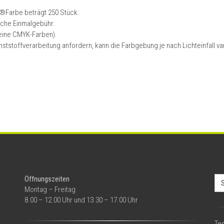
®Farbe beträgt 250 Stück.
liche Einmalgebühr.
eine CMYK-Farben).
nststoffverarbeitung anfordern, kann die Farbgebung je nach Lichteinfall var
Se
Öffnungszeiten
for
Montag – Freitag
8.00 – 12.00 Uhr und 13.30 – 17.00 Uhr
Tes