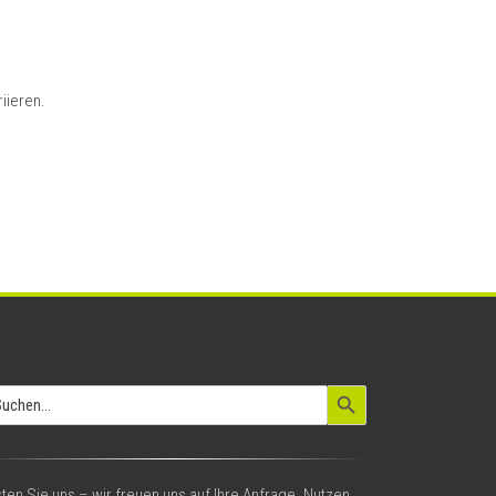
iieren.
Search Button
arch
:
ten Sie uns – wir freuen uns auf Ihre Anfrage. Nutzen