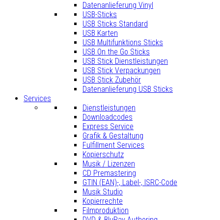
Datenanlieferung Vinyl
USB-Sticks
USB Sticks Standard
USB Karten
USB Multifunktions Sticks
USB On the Go Sticks
USB Stick Dienstleistungen
USB Stick Verpackungen
USB Stick Zubehör
Datenanlieferung USB Sticks
Services
Dienstleistungen
Downloadcodes
Express Service
Grafik & Gestaltung
Fulfillment Services
Kopierschutz
Musik / Lizenzen
CD Premastering
GTIN (EAN)-, Label-, ISRC-Code
Musik Studio
Kopierrechte
Filmproduktion
DVD & BluRay Authoring