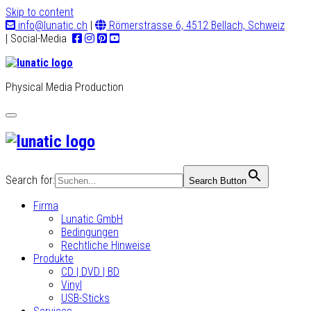
Skip to content
info@lunatic.ch
|
Römerstrasse 6, 4512 Bellach, Schweiz
| Social-Media
Physical Media Production
Toggle
navigation
Search for:
Search Button
Firma
Lunatic GmbH
Bedingungen
Rechtliche Hinweise
Produkte
CD | DVD | BD
Vinyl
USB-Sticks