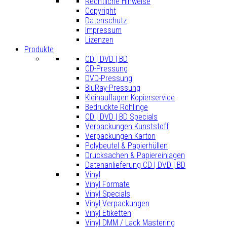
Rechtliche Hinweise
Copyright
Datenschutz
Impressum
Lizenzen
Produkte
CD | DVD | BD
CD-Pressung
DVD-Pressung
BluRay-Pressung
Kleinauflagen Kopierservice
Bedruckte Rohlinge
CD | DVD | BD Specials
Verpackungen Kunststoff
Verpackungen Karton
Polybeutel & Papierhüllen
Drucksachen & Papiereinlagen
Datenanlieferung CD | DVD | BD
Vinyl
Vinyl Formate
Vinyl Specials
Vinyl Verpackungen
Vinyl Etiketten
Vinyl DMM / Lack Mastering