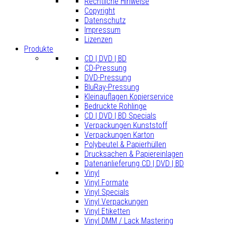
Rechtliche Hinweise
Copyright
Datenschutz
Impressum
Lizenzen
Produkte
CD | DVD | BD
CD-Pressung
DVD-Pressung
BluRay-Pressung
Kleinauflagen Kopierservice
Bedruckte Rohlinge
CD | DVD | BD Specials
Verpackungen Kunststoff
Verpackungen Karton
Polybeutel & Papierhüllen
Drucksachen & Papiereinlagen
Datenanlieferung CD | DVD | BD
Vinyl
Vinyl Formate
Vinyl Specials
Vinyl Verpackungen
Vinyl Etiketten
Vinyl DMM / Lack Mastering