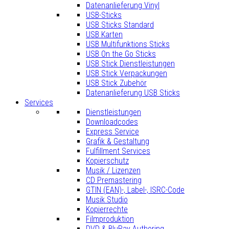
Datenanlieferung Vinyl
USB-Sticks
USB Sticks Standard
USB Karten
USB Multifunktions Sticks
USB On the Go Sticks
USB Stick Dienstleistungen
USB Stick Verpackungen
USB Stick Zubehör
Datenanlieferung USB Sticks
Services
Dienstleistungen
Downloadcodes
Express Service
Grafik & Gestaltung
Fulfillment Services
Kopierschutz
Musik / Lizenzen
CD Premastering
GTIN (EAN)-, Label-, ISRC-Code
Musik Studio
Kopierrechte
Filmproduktion
DVD & BluRay Authoring