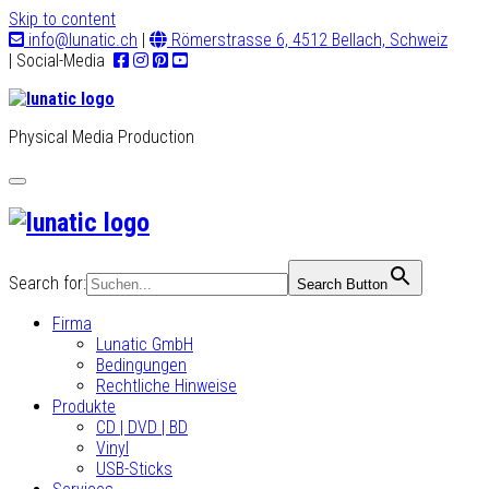
Skip to content
info@lunatic.ch
|
Römerstrasse 6, 4512 Bellach, Schweiz
| Social-Media
Physical Media Production
Toggle
navigation
Search for:
Search Button
Firma
Lunatic GmbH
Bedingungen
Rechtliche Hinweise
Produkte
CD | DVD | BD
Vinyl
USB-Sticks